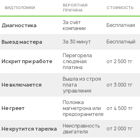
ВЕРОЯТНАЯ
ВИД ПОЛОМКИ
СТОИМОСТЬ
ПРИЧИНА
За счёт
Диагностика
Бесплатная
компании
Выезд мастера
За 30 минут
Бесплатный
Перегорела
Искрит при работе
слюдяная
от 2 500 тг
платина
Вышла из строя
Не включается
плата
от 3 000 тг
управления
Поломка
Не греет
магнетрона или
от 4 500 тг
предохранителя
Неисправность
Не крутится тарелка
от 2 000 тг
двигателя