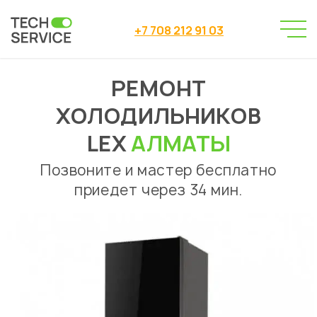
+7 708 212 91 03
РЕМОНТ
Сервисный центр
→
Ремонт холодильников
→
ХОЛОДИЛЬНИКОВ
Ремонт холодильников Lex Алматы
LEX
АЛМАТЫ
Позвоните и мастер бесплатно
приедет через 34 мин.