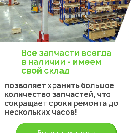
Все запчасти всегда
в наличии - имеем
свой склад
позволяет хранить большое
Укажите из какого вы
количество запчастей, что
города
сокращает сроки ремонта до
Астана
нескольких часов!