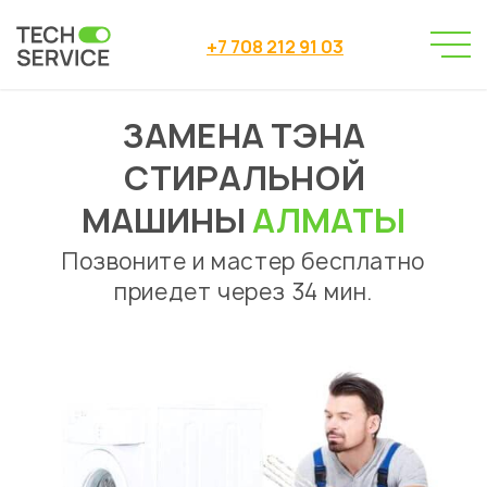
+7 708 212 91 03
ЗАМЕНА ТЭНА
Сервисный центр
→
Ремонт стиральных машин
→
СТИРАЛЬНОЙ
Замена ТЭНа стиральной машины
МАШИНЫ
АЛМАТЫ
Позвоните и мастер бесплатно
приедет через 34 мин.