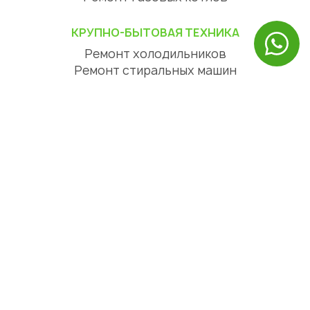
КРУПНО-БЫТОВАЯ ТЕХНИКА
Ремонт холодильников
Ремонт стиральных машин
Ремонт посудомоечных машин
Ремонт сушильных машин
Ремонт варочных панелей
Ремонт духовых шкафов
Ремонт вытяжек
ЦИФРОВАЯ ТЕХНИКА
Ремонт телевизоров
Ремонт телефонов
Ремонт планшетов
СЕРВИСНЫЙ ЦЕНТР АЛМАТЫ
О нас