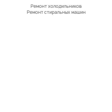
Ремонт холодильников
Ремонт стиральных машин
Ремонт посудомоечных машин
Ремонт сушильных машин
Ремонт варочных панелей
Ремонт духовых шкафов
Ремонт вытяжек
ЦИФРОВАЯ ТЕХНИКА
Ремонт телевизоров
Ремонт телефонов
Ремонт планшетов
СЕРВИСНЫЙ ЦЕНТР АЛМАТЫ
О нас
Отзывы
Акции