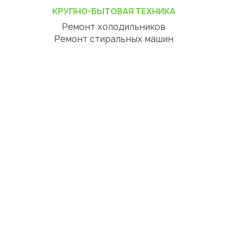
КРУПНО-БЫТОВАЯ ТЕХНИКА
Ремонт холодильников
Ремонт стиральных машин
Ремонт посудомоечных машин
Ремонт сушильных машин
Ремонт варочных панелей
Ремонт духовых шкафов
Ремонт вытяжек
ЦИФРОВАЯ ТЕХНИКА
Ремонт телевизоров
Ремонт телефонов
Ремонт планшетов
СЕРВИСНЫЙ ЦЕНТР АЛМАТЫ
О нас
Отзывы