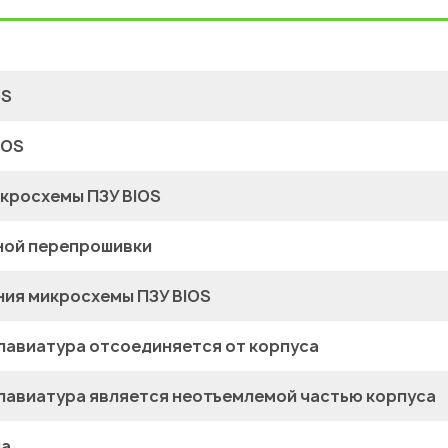
OS
MOS
кросхемы ПЗУ BIOS
ной перепрошивки
ия микросхемы ПЗУ BIOS
клавиатура отсоединяется от корпуса
 клавиатура является неотъемлемой частью корпуса
ла