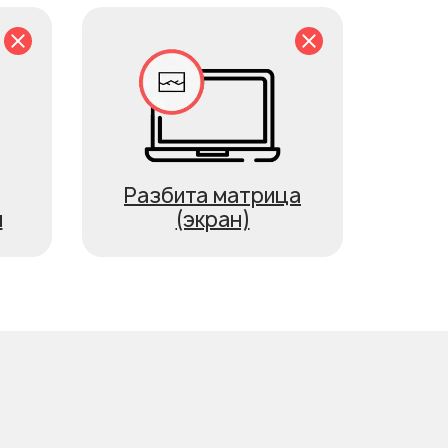
Разбита матрица
я
(экран)