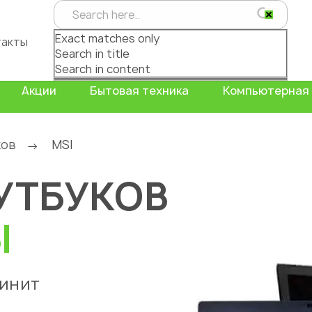
Exact matches only
такты
Search in title
Search in content
Акции
Бытовая техника
Компьютерная 
ков
MSI
→
УТБУКОВ
Ы
чинит