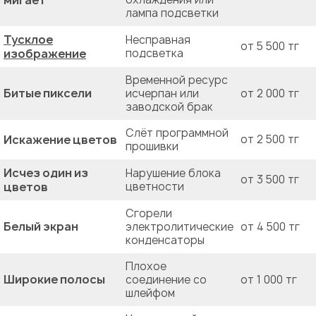
мигает
лампа подсветки
Тусклое
Несправная
от 5 500 тг
изображение
подсветка
Временной ресурс
Битые пиксели
исчерпан или
от 2 000 тг
заводской брак
Слёт программной
Искажение цветов
от 2 500 тг
прошивки
Исчез один из
Нарушение блока
от 3 500 тг
цветов
цветности
Сгорели
Белый экран
электролитические
от 4 500 тг
конденсаторы
Плохое
Широкие полосы
соединение со
от 1 000 тг
шлейфом