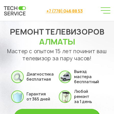
+7 (778) 046 88 53
РЕМОНТ ТЕЛЕВИЗОРОВ
Сервисный центр
Ремонт телевизоров
→
АЛМАТЫ
Мастер с опытом 15 лет починит ваш
телевизор за пару часов!
Выезд
Диагностика
мастера
бесплатная
бесплатный
Любой
Гарантия
ремонт
от 365 дней
за 1 день