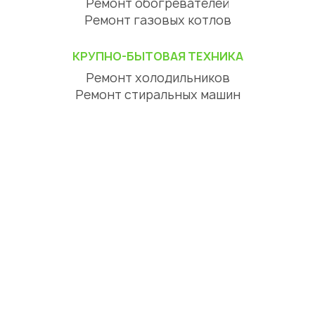
Ремонт обогревателей
Ремонт газовых котлов
КРУПНО-БЫТОВАЯ ТЕХНИКА
Ремонт холодильников
Ремонт стиральных машин
Ремонт посудомоечных машин
Ремонт сушильных машин
Ремонт варочных панелей
Ремонт духовых шкафов
Ремонт вытяжек
ЦИФРОВАЯ ТЕХНИКА
Ремонт телевизоров
Ремонт телефонов
Ремонт планшетов
СЕРВИСНЫЙ ЦЕНТР АЛМАТЫ