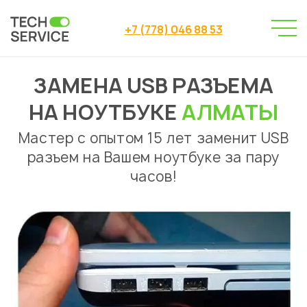
+7 (778) 046 88 53
ЗАМЕНА USB РАЗЪЕМА
Сервисный центр
Ремонт ноутбуков
→
→
Замена usb разъема на ноутбуке
НА НОУТБУКЕ
АЛМАТЫ
Мастер с опытом 15 лет заменит USB
разъем на Вашем ноутбуке за пару
часов!