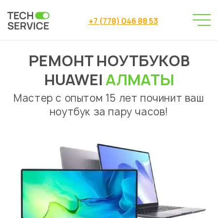
+7 (778) 046 88 53
РЕМОНТ НОУТБУКОВ
Сервисный центр
Ремонт ноутбуков
→
→
Huawei
HUAWEI
АЛМАТЫ
Мастер с опытом 15 лет починит ваш
ноутбук за пару часов!