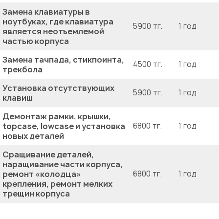
Замена клавиатуры в
ноутбуках, где клавиатура
5900 тг.
1 год
является неотъемлемой
частью корпуса
Замена тачпада, стикпоинта,
4500 тг.
1 год
трекбола
Установка отсутствующих
5900 тг.
1 год
клавиш
Демонтаж рамки, крышки,
topcase, lowcase и установка
6800 тг.
1 год
новых деталей
Сращивание деталей,
наращивание части корпуса,
ремонт «колодца»
6800 тг.
1 год
крепления, ремонт мелких
трещин корпуса