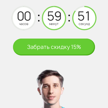
часов
минут
секунд
Забрать скидку 15%