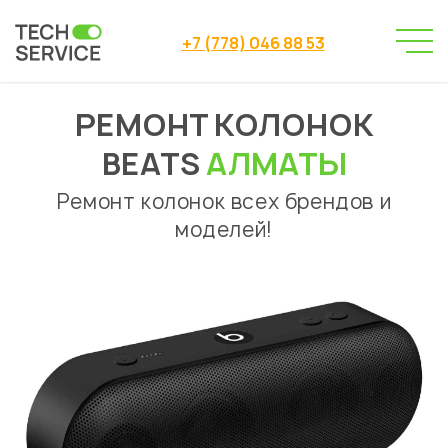
+7 (778) 046 88 53
РЕМОНТ КОЛОНОК
Сервисный центр
Ремонт колонок
→
→
Ремонт колонок Beats Алматы
BEATS
АЛМАТЫ
Ремонт колонок всех брендов и
моделей!