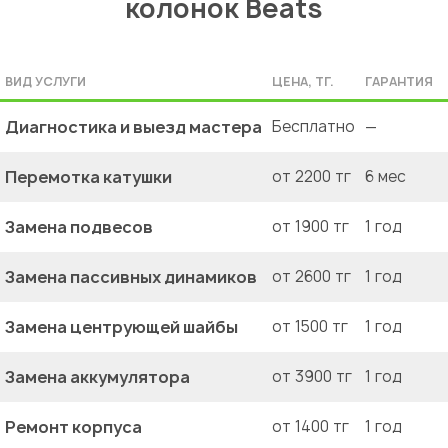
колонок Beats
ВИД УСЛУГИ
ЦЕНА, ТГ.
ГАРАНТИЯ
Диагностика и выезд мастера
Бесплатно
—
Перемотка катушки
от 2200 тг
6 мес
Замена подвесов
от 1900 тг
1 год
Замена пассивных динамиков
от 2600 тг
1 год
Замена центрующей шайбы
от 1500 тг
1 год
Замена аккумулятора
от 3900 тг
1 год
Ремонт корпуса
от 1400 тг
1 год