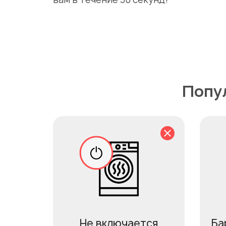
Попу
Не включается
Ба