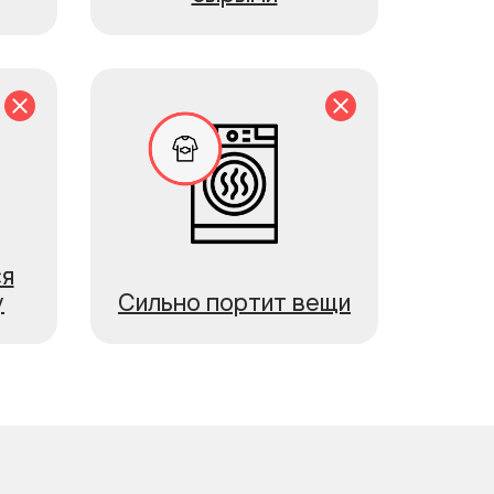
ся
у
Сильно портит вещи