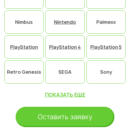
Nimbus
Nintendo
Palmexx
PlayStation
PlayStation 4
PlayStation 5
Retro Genesis
SEGA
Sony
ПОКАЗАТЬ ЕЩЕ
Укажите из какого вы
города
Астана
Оставить заявку