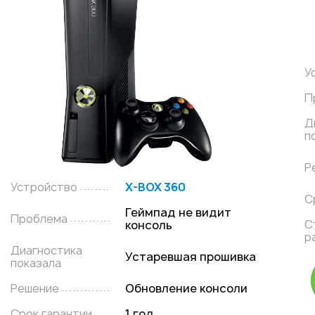
У
П
Д
п
Р
Устройство
X-BOX 360
С
Геймпад не видит
Проблема
С
консоль
р
Диагностика
Устаревшая прошивка
показала
Решение
Обновление консоли
Срок гарантии
1 год