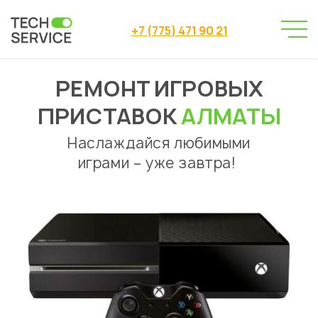
+7 (775) 471 90 21
РЕМОНТ ИГРОВЫХ
Сервисный центр
→
Ремонт игровых приставок
ПРИСТАВОК
АЛМАТЫ
Наслаждайся любимыми
играми – уже завтра!