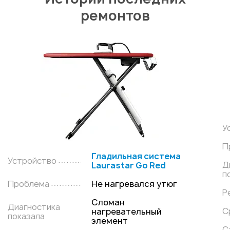
ремонтов
У
П
Гладильная система
Устройство
Д
Laurastar Go Red
п
Проблема
Не нагревался утюг
Р
Сломан
Диагностика
С
нагревательный
показала
элемент
С