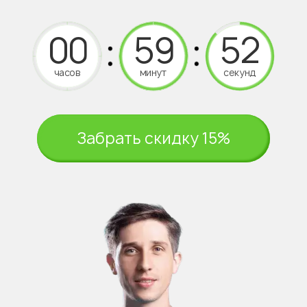
часов
минут
секунд
Забрать скидку 15%