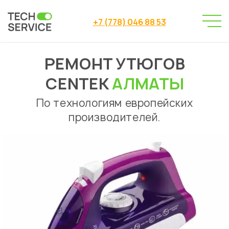
+7 (778) 046 88 53
РЕМОНТ УТЮГОВ
Сервисный центр
Ремонт утюгов
→
→
Ремонт утюгов Centek Алматы
CENTEK
АЛМАТЫ
По технологиям европейских
производителей.