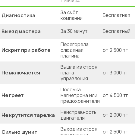
ПРИЧИНА
За счёт
Диагностика
Бесплатная
компании
Выезд мастера
За 30 минут
Бесплатный
Перегорела
Искрит при работе
слюдяная
от 2 500 тг
платина
Вышла из строя
Не включается
плата
от 3 000 тг
управления
Поломка
Не греет
магнетрона или
от 4 500 тг
предохранителя
Неисправность
Не крутится тарелка
от 2 000 тг
двигателя
Выход из строя
Сильно шумит
от 2 500 тг
магнетрона