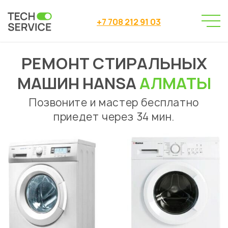
+7 708 212 91 03
РЕМОНТ СТИРАЛЬНЫХ
Сервисный центр
→
Ремонт стиральных машин
→
МАШИН HANSA
АЛМАТЫ
Ремонт стиральных машин Hansa
Позвоните и мастер бесплатно
приедет через 34 мин.