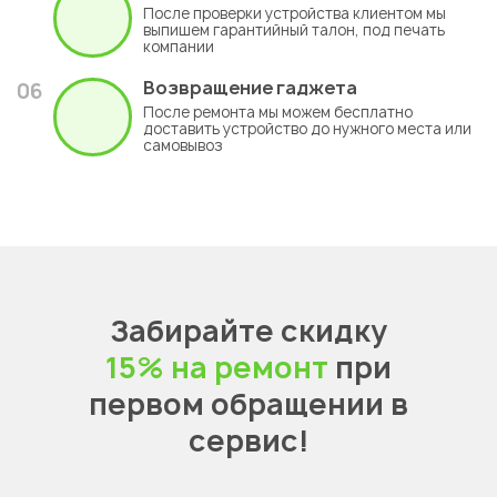
Подробная консультация
01
Вы можете
ОСТАВИТЬ ЗАЯВКУ
или
позвонить самостоятельно для подробной
консультации
Встреча со специалистом
02
Мастер приезжает на место или вы
самостоятельно приезжаете к нам в
сервисный центр
Диагностика устройства
03
Техник тщательно изучит ваш гаджет и
протестирует на современном
оборудовании
Согласование стоимости
04
Мы предложим несколько вариантов
решения вашей проблемы, для того чтобы вы
уложились в бюджет
Гарантия
от 1 года
05
После проверки устройства клиентом мы
выпишем гарантийный талон, под печать
компании