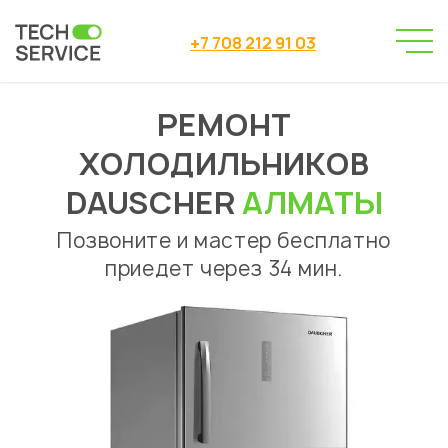
+7 708 212 91 03
РЕМОНТ
Сервисный центр
→
Ремонт холодильников
→
ХОЛОДИЛЬНИКОВ
Ремонт холодильников Dauscher Алматы
DAUSCHER
АЛМАТЫ
Позвоните и мастер бесплатно
приедет через 34 мин.