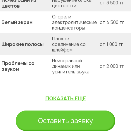
Исчез один из
Нарушение блока
от 3 500 тг
цветов
цветности
Сгорели
Белый экран
электролитические
от 4 500 тг
конденсаторы
Плохое
Широкие полосы
соединение со
от 1 000 тг
шлейфом
Неисправный
Проблемы со
динамик или
от 2 000 тг
звуком
усилитель звука
ПОКАЗАТЬ ЕЩЕ
Оставить заявку