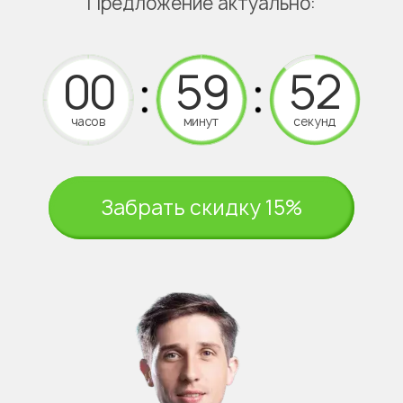
Предложение актуально:
часов
минут
секунд
Забрать скидку 15%