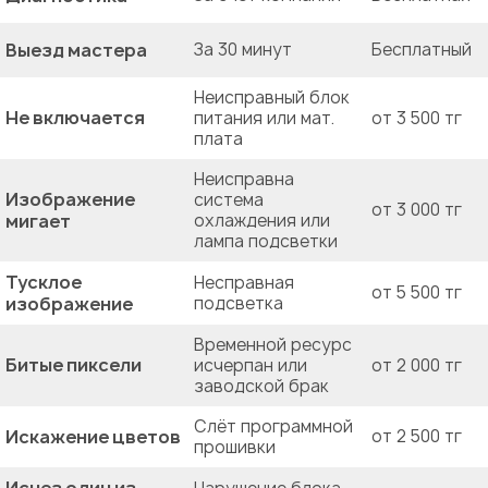
Выезд мастера
За 30 минут
Бесплатный
Неисправный блок
Не включается
питания или мат.
от 3 500 тг
плата
Неисправна
Изображение
система
от 3 000 тг
мигает
охлаждения или
лампа подсветки
Тусклое
Несправная
от 5 500 тг
изображение
подсветка
Временной ресурс
Битые пиксели
исчерпан или
от 2 000 тг
заводской брак
Слёт программной
Искажение цветов
от 2 500 тг
прошивки