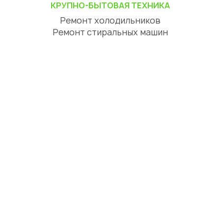
КРУПНО-БЫТОВАЯ ТЕХНИКА
Ремонт холодильников
Ремонт стиральных машин
Ремонт посудомоечных машин
Ремонт сушильных машин
Ремонт варочных панелей
Ремонт духовых шкафов
Ремонт вытяжек
ЦИФРОВАЯ ТЕХНИКА
Ремонт телевизоров
Ремонт телефонов
Ремонт планшетов
СЕРВИСНЫЙ ЦЕНТР АЛМАТЫ
О нас
Отзывы
Акции