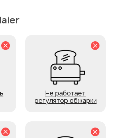
aier
ь
Не работает
регулятор обжарки