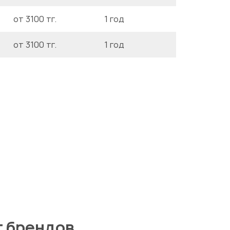
от 3100 тг.
1 год
от 3100 тг.
1 год
т брендов