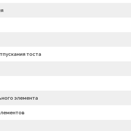
ия
тпускания тоста
ьного элемента
элементов