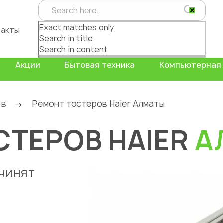
Exact matches only
такты
Search in title
Search in content
Акции
Бытовая техника
Компьютерная 
ов
Ремонт тостеров Haier Алматы
→
СТЕРОВ HAIER
А
очинят