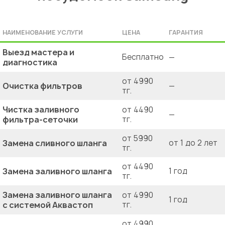
НАИМЕНОВАНИЕ УСЛУГИ
ЦЕНА
ГАРАНТИЯ
Выезд мастера и
Бесплатно
—
диагностика
от 4990
Очистка фильтров
—
тг.
Чистка заливного
от 4490
—
фильтра-сеточки
тг.
от 5990
Замена сливного шланга
от 1 до 2 лет
тг.
от 4490
Замена заливного шланга
1 год
тг.
Замена заливного шланга
от 4990
1 год
с системой Аквастоп
тг.
от 4990