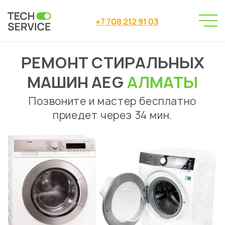
+7 708 212 91 03
РЕМОНТ СТИРАЛЬНЫХ
Сервисный центр
→
Ремонт стиральных машин
→
МАШИН AEG
АЛМАТЫ
Ремонт стиральных машин Aeg
Позвоните и мастер бесплатно
приедет через 34 мин.