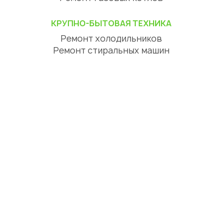
КРУПНО-БЫТОВАЯ ТЕХНИКА
Ремонт холодильников
Ремонт стиральных машин
Ремонт посудомоечных машин
Ремонт сушильных машин
Ремонт варочных панелей
Ремонт духовых шкафов
Ремонт вытяжек
ЦИФРОВАЯ ТЕХНИКА
Ремонт телевизоров
Ремонт телефонов
Ремонт планшетов
СЕРВИСНЫЙ ЦЕНТР АЛМАТЫ
О нас