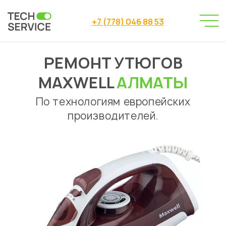
+7 (778) 046 88 53
РЕМОНТ УТЮГОВ
Сервисный центр
Ремонт утюгов
→
→
Ремонт утюгов Maxwell Алматы
MAXWELL
АЛМАТЫ
По технологиям европейских
производителей.