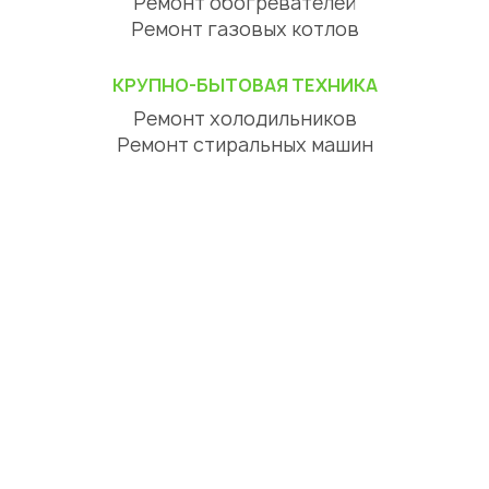
Ремонт обогревателей
Ремонт газовых котлов
КРУПНО-БЫТОВАЯ ТЕХНИКА
Ремонт холодильников
Ремонт стиральных машин
Ремонт посудомоечных машин
Ремонт сушильных машин
Ремонт варочных панелей
Ремонт духовых шкафов
Ремонт вытяжек
ЦИФРОВАЯ ТЕХНИКА
Ремонт телевизоров
Ремонт телефонов
Ремонт планшетов
СЕРВИСНЫЙ ЦЕНТР АЛМАТЫ