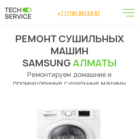
+7 (778) 351 53 37
РЕМОНТ СУШИЛЬНЫХ
Сервисный центр
→
Ремонт сушильных машин
→
МАШИН
Ремонт сушильных машин Samsung Алматы
SAMSUNG
АЛМАТЫ
Ремонтируем домашние и
промышленные сушильные машины