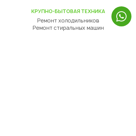
КРУПНО-БЫТОВАЯ ТЕХНИКА
Ремонт холодильников
Ремонт стиральных машин
Ремонт посудомоечных машин
Ремонт сушильных машин
Ремонт варочных панелей
Ремонт духовых шкафов
Ремонт вытяжек
ЦИФРОВАЯ ТЕХНИКА
Ремонт телевизоров
Ремонт телефонов
Ремонт планшетов
СЕРВИСНЫЙ ЦЕНТР АЛМАТЫ
О нас
Отзывы