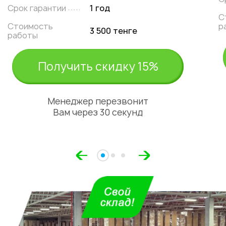
Срок гарантии
1 год
С
Стоимость
р
3 500 тенге
работы
Получить скидку 15%
Менеджер перезвонит
Вам через 30 секунд