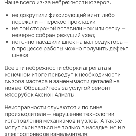
Чаще всего из-за небрежности юзеров:
не докрутили фиксирующий винт, либо
пережали — перекос
прокладки
;
не той стороной вставили нож или сетку —
неверно собран
режущий узел
;
неточно насадили шнек на вал
редуктора
—
в процессе работы можно получить
дефект
шнека
.
Все эти небрежности сборки агрегата в
конечном итоге приведут к необходимости
вызова
мастера
и
замены
части
деталей
на
новые. Обращайтесь за
услугой
ремонт
мясорубок Аксион Алматы
.
Неисправности
случаются и по вине
производителя — нарушение технологии
изготовления механизмов и узлов. А так же
могут скрываться не только в насадке, но и в
электроприводе измельчителя: