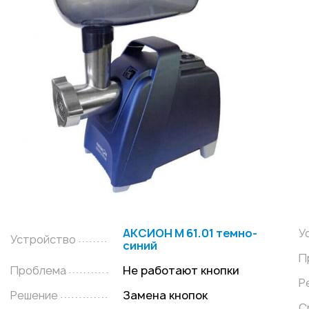
АКСИОН М 61.01 темно-
У
Устройство
синий
П
Проблема
Не работают кнопки
Р
Решение
Замена кнопок
С