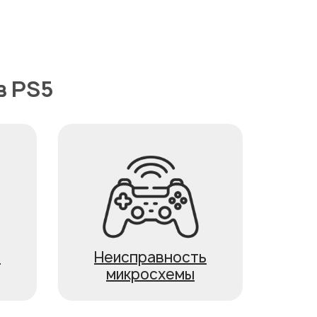
в PS5
ь
Неисправность
микросхемы