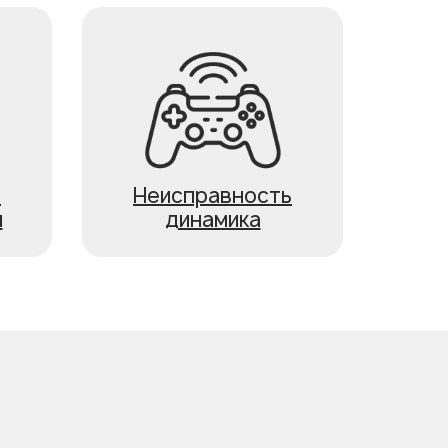
ь
Неисправность
я
динамика