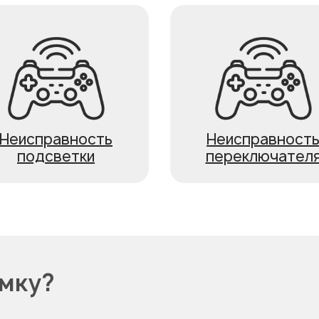
Неисправность
Неисправност
подсветки
переключател
омку?