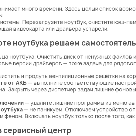
анимает много времени. Здесь целый список возмо
ы.
стемы. Перезагрузите ноутбук, очистите кэш-пам
щая видеокарта или драйвера устарели.
оте ноутбука решаем самостоятел
льца ноутбука. Очистить диск от ненужных файлов
овые версии драйверов — тоже задача для рядовог
истить и продуть вентиляционные решётки на кор
те от АКБ
— выполните соответствующие настрой
на. Закрыть через диспетчер задач лишние фонов
ключении
— удалите лишние программы из меню ав
ноутбука
— не паникуем. Отключаем устройство от 
феном. Включать ноутбук только после того, как 
в
сервисный центр