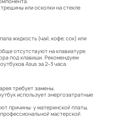
омпонента.
трещины или осколки на стекле
ала жидкость (чай, кофе, сок) или
ообще отсутствуют на клавиатуре.
сора под клавиши. Рекомендуем
ноутбуков Asus
за 2–3 часа.
арея требует замены.
оутбук использует энергозатратные
уют причины: у материнской платы,
 профессиональной мастерской.