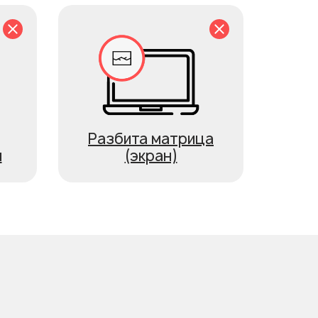
Разбита матрица
я
(экран)