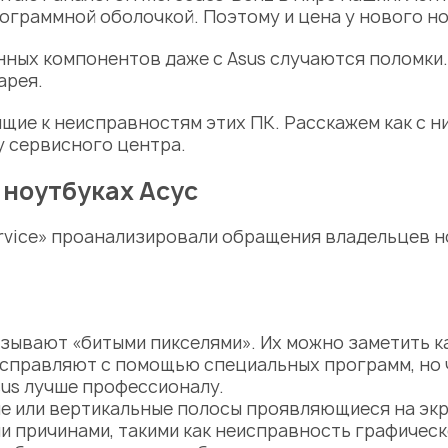
рограммной оболочкой. Поэтому и
цена
у нового но
ных компонентов даже с Asus случаются поломки. 
арея.
щие к неисправностям этих ПК. Расскажем как с н
у сервисного центра
.
 ноутбуках Асус
rvice» проанализировали обращения владельцев но
зывают «битыми пикселями». Их можно заметить как
 исправляют с помощью специальных программ, но
sus
лучше профессионалу.
е или вертикальные полосы проявляющиеся на экр
 причинами, такими как неисправность графическ