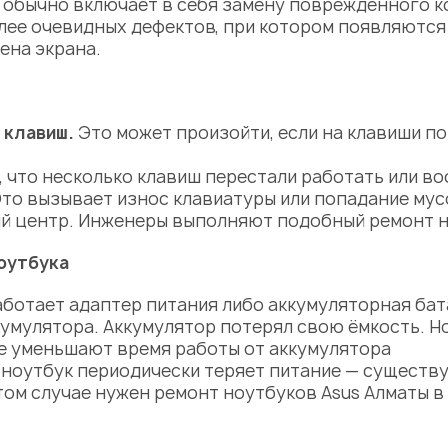
 обычно включает в себя
замену
поврежденного к
лее очевидных дефектов, при котором появляются 
ена экрана.
 клавиш.
Это может произойти, если на клавиши поп
, что несколько клавиш перестали работать или в
Это вызывает износ клавиатуры или попадание му
ый центр. Инженеры выполняют подобный
ремонт 
оутбука
аботает адаптер питания либо аккумуляторная бат
кумулятора. Аккумулятор потерял свою ёмкость. Н
е уменьшают время работы от аккумулятора
и ноутбук периодически теряет питание — существ
том случае нужен
ремонт ноутбуков Asus Алматы
в