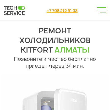
+7 708 212 91 03
РЕМОНТ
Сервисный центр
→
Ремонт холодильников
→
ХОЛОДИЛЬНИКОВ
Ремонт холодильников Kitfort Алматы
KITFORT
АЛМАТЫ
Позвоните и мастер бесплатно
приедет через 34 мин.