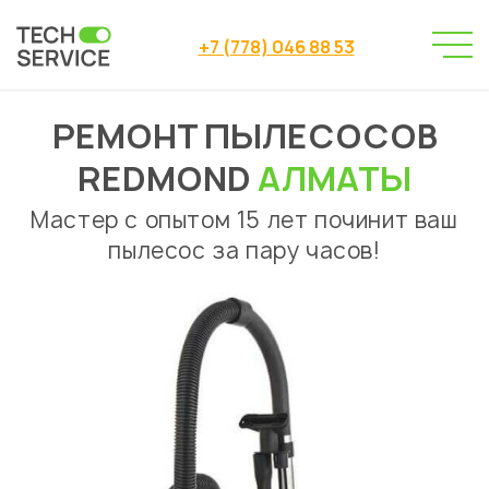
+7 (778) 046 88 53
РЕМОНТ ПЫЛЕСОСОВ
Сервисный центр
Ремонт пылесосов
→
→
Ремонт пылесосов Redmond Алматы
REDMOND
АЛМАТЫ
Мастер с опытом 15 лет починит ваш
пылесос за пару часов!