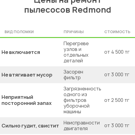
пылесосов Redmond
ВИД ПОЛОМКИ
ПРИЧИНЫ
СТОИМОСТЬ
Перегреве
узлов и
Не включается
от 4 500 тг
отдельных
деталей
Засорен
Не втягивает мусор
от 3 000 тг
фильтр
Загрязненность
одного из
Неприятный
фильтров
от 2 500 тг
посторонний запах
уборочной
машины
Неисправности
Сильно гудит, свистит
от 3 000 тг
двигателя