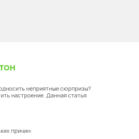
стон
еподносить неприятные сюрпризы?
ить настроение. Данная статья
ьких причин: