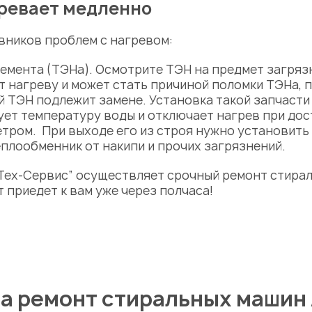
гревает медленно
вников проблем с нагревом:
емента (ТЭНа). Осмотрите ТЭН на предмет загряз
т нагреву и может стать
причиной
поломки ТЭНа, п
й ТЭН подлежит замене. Установка такой
запчаст
ует температуру воды и отключает нагрев при дос
тром. При выходе его из строя нужно установить
плообменник от накипи и прочих загрязнений.
 “Тех-Сервис” осуществляет срочный
ремонт стира
т приедет к вам уже через полчаса!
а ремонт стиральных машин 