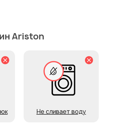
н Ariston
люк
Не сливает воду