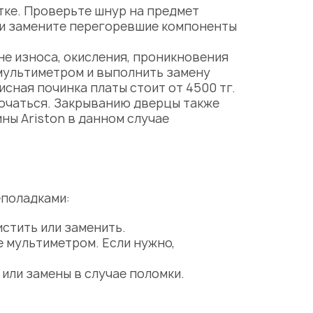
тке. Проверьте шнур на предмет
ти замените перегоревшие компоненты
не
износа, окисления, проникновения
 мультиметром и выполнить
замену
сная починка платы стоит от 4500 тг.
лючаться. Закрыванию дверцы также
ны Ariston
в данном случае
еполадками:
стить или заменить.
 мультиметром. Если нужно,
 или
замены
в случае поломки.
.