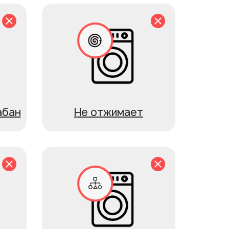
абан
Не отжимает