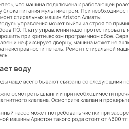
итесь, что машина подключена к работающей розе
ку
блока питания мультиметром. При необходимос
емонт
стиральных
машин
Ariston
Алматы
.
Модуль управления может выйти из строя по
причи
 сбоев ПО. Плату управления надо протестировать
рошить при критическом программном сбое. Серви
авен и не фиксирует дверцу, машина может не вк
за неисправности петель.
Ремонт
стиральной маши
ель.
ает воду
оды чаще всего бывают связаны со следующими н
ужно осмотреть шланги и при необходимости прочи
агнитного клапана. Осмотрите клапан и проверьте
анный
насос
может потребовать чистки при засоре
ьной машины Аристон
такого рода стоит от 4500 тг