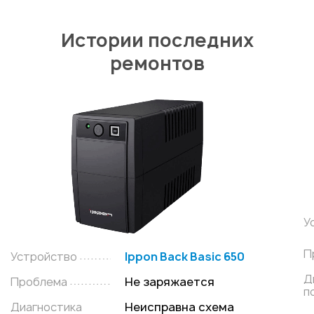
Истории последних
ремонтов
У
П
Устройство
Ippon Back Basic 650
Д
Проблема
Не заряжается
п
Диагностика
Неисправна схема