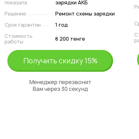
показала
зарядки АКБ
Р
Решение
Ремонт схемы зарядки
С
Срок гарантии
1 год
С
Стоимость
6 200 тенге
р
работы
Получить скидку 15%
Менеджер перезвонит
Вам через 30 секунд