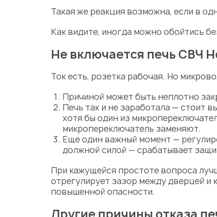
Такая же реакция возможна, если в о
Как видите, иногда можно обойтись б
Не включается печь СВЧ Ho
Ток есть, розетка рабочая. Но микров
Причиной может быть неплотно закр
Печь так и не заработала — стоит 
хотя бы один из микропереключател
микропереключатель заменяют.
Еще один важный момент — регулир
должной силой — срабатывает защит
При кажущейся простоте вопроса лучш
отрегулирует зазор между дверцей и 
повышенной опасности.
Другие причины отказа пе