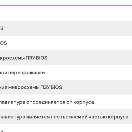
OS
MOS
кросхемы ПЗУ BIOS
ной перепрошивки
ия микросхемы ПЗУ BIOS
клавиатура отсоединяется от корпуса
 клавиатура является неотъемлемой частью корпуса
ла