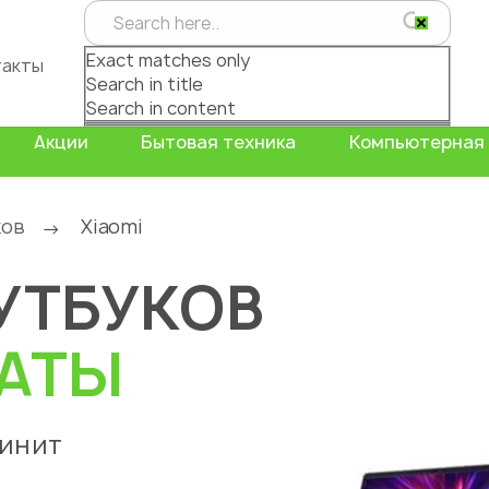
Exact matches only
такты
Search in title
Search in content
Акции
Бытовая техника
Компьютерная 
ков
Xiaomi
→
УТБУКОВ
АТЫ
чинит