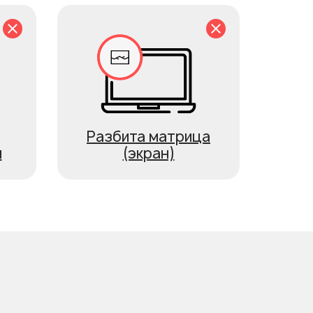
Разбита матрица
я
(экран)