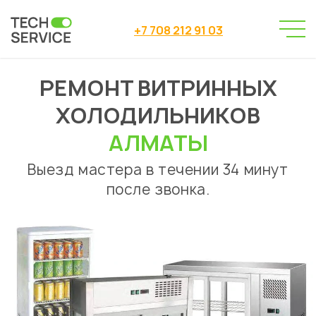
+7 708 212 91 03
РЕМОНТ ВИТРИННЫХ
Сервисный центр
→
Ремонт холодильников
→
ХОЛОДИЛЬНИКОВ
Ремонт витринных холодильников
АЛМАТЫ
Выезд мастера в течении 34 минут
после звонка.