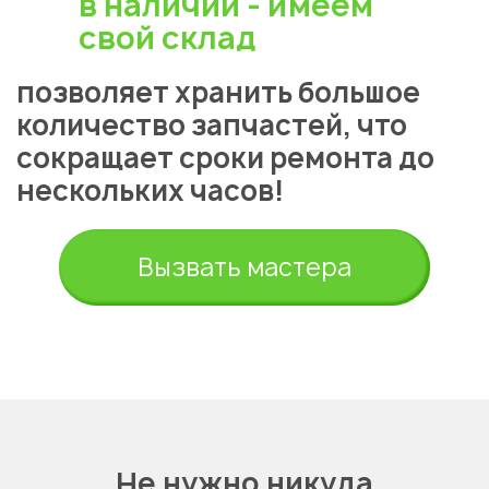
в наличии - имеем
свой склад
позволяет хранить большое
количество запчастей, что
сокращает сроки ремонта до
нескольких часов!
Укажите из какого вы
города
Астана
Вызвать мастера
Не нужно никуда