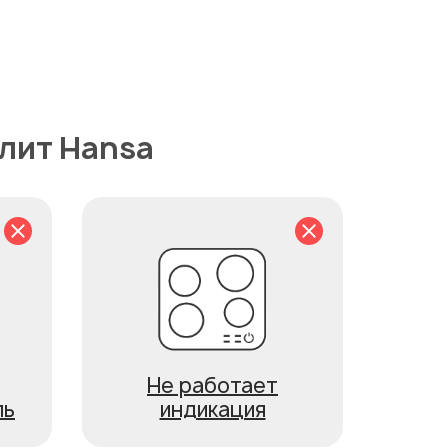
лит Hansa
Не работает
ль
индикация