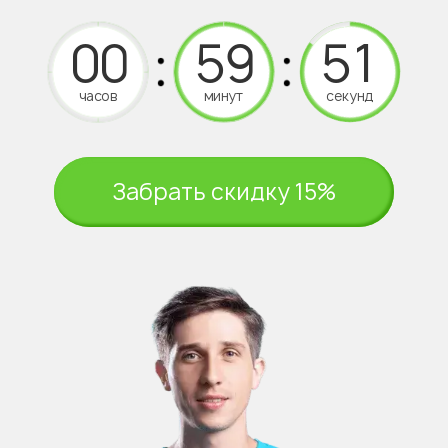
часов
минут
секунд
Забрать скидку 15%