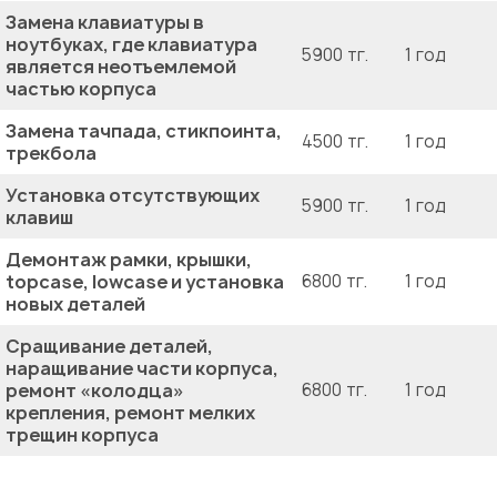
Замена клавиатуры в
ноутбуках, где клавиатура
5900 тг.
1 год
является неотъемлемой
частью корпуса
Замена тачпада, стикпоинта,
4500 тг.
1 год
трекбола
Установка отсутствующих
5900 тг.
1 год
клавиш
Демонтаж рамки, крышки,
topcase, lowcase и установка
6800 тг.
1 год
новых деталей
Сращивание деталей,
наращивание части корпуса,
ремонт «колодца»
6800 тг.
1 год
крепления, ремонт мелких
трещин корпуса