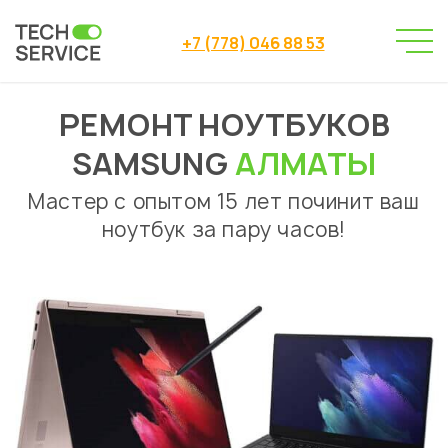
+7 (778) 046 88 53
РЕМОНТ НОУТБУКОВ
Сервисный центр
Ремонт ноутбуков
→
→
Samsung
SAMSUNG
АЛМАТЫ
Мастер с опытом 15 лет починит ваш
ноутбук за пару часов!