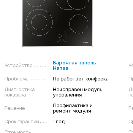
Варочная панель
Устройство
У
Hansa
Проблема
Не работает конфорка
П
Диагностика
Неисправен модуль
Д
показала
управления
п
Профилактика и
Решение
Р
ремонт модуля
Срок гарантии
1 год
С
Стоимость
С