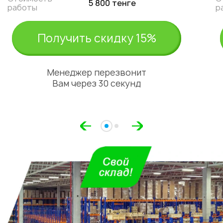
5 800 тенге
работы
р
Получить скидку 15%
Укажите из какого вы
города
Менеджер перезвонит
Астана
Вам через 30 секунд