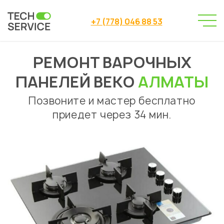
+7 (778) 046 88 53
РЕМОНТ ВАРОЧНЫХ
Сервисный центр
→
Ремонт варочных панелей
→
ПАНЕЛЕЙ BEKO
АЛМАТЫ
Ремонт варочных панелей Beko Алматы
Позвоните и мастер бесплатно
приедет через 34 мин.