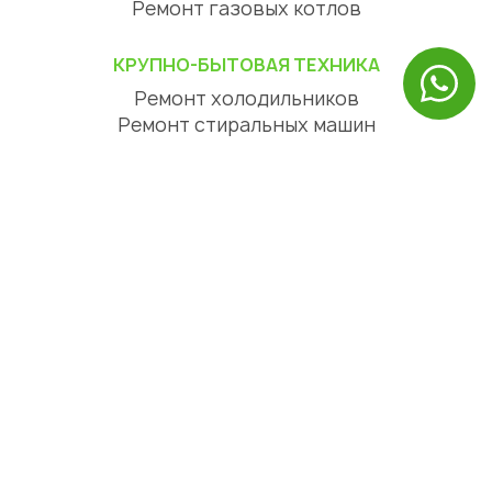
Ремонт газовых котлов
КРУПНО-БЫТОВАЯ ТЕХНИКА
Ремонт холодильников
Ремонт стиральных машин
Ремонт посудомоечных машин
Ремонт сушильных машин
Ремонт варочных панелей
Ремонт духовых шкафов
Ремонт вытяжек
ЦИФРОВАЯ ТЕХНИКА
Ремонт телевизоров
Ремонт телефонов
Ремонт планшетов
СЕРВИСНЫЙ ЦЕНТР АЛМАТЫ
О нас