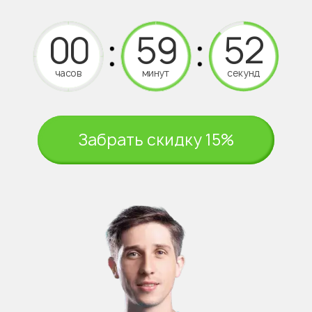
часов
минут
секунд
Забрать скидку 15%