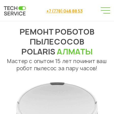
+7 (778) 046 88 53
РЕМОНТ РОБОТОВ
Сервисный центр
→
Ремонт роботов пылесосов
→
ПЫЛЕСОСОВ
Ремонт роботов пылесосов Polaris Алматы
POLARIS
АЛМАТЫ
Мастер с опытом 15 лет починит ваш
робот пылесос за пару часов!