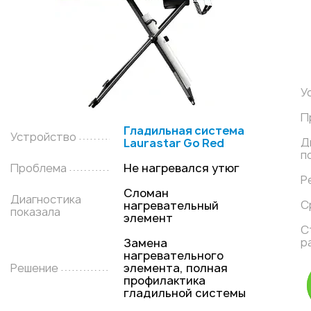
У
П
Гладильная система
Устройство
Д
Laurastar Go Red
п
Проблема
Не нагревался утюг
Р
Сломан
Диагностика
С
нагревательный
показала
элемент
С
р
Замена
нагревательного
Решение
элемента, полная
профилактика
гладильной системы