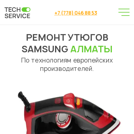
+7 (778) 046 88 53
РЕМОНТ УТЮГОВ
Сервисный центр
Ремонт утюгов
→
→
Ремонт утюгов Samsung Алматы
SAMSUNG
АЛМАТЫ
По технологиям европейских
производителей.