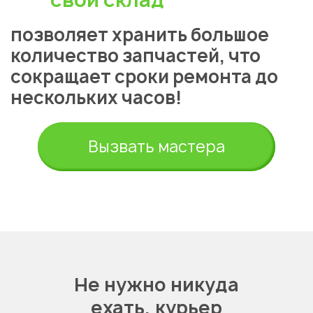
позволяет хранить большое
количество запчастей, что
сокращает сроки ремонта до
нескольких часов!
Укажите из какого вы
города
Вызвать мастера
Астана
Не нужно никуда
ехать,
курьер