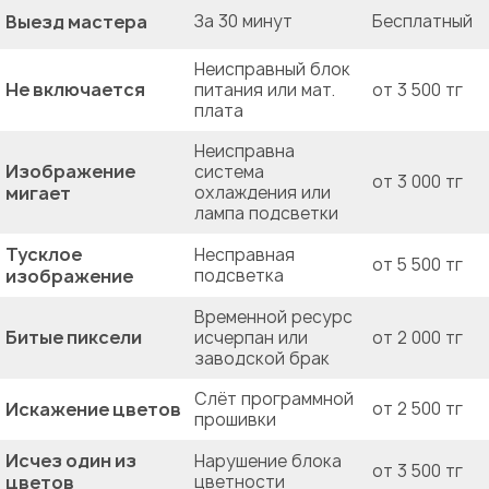
Выезд мастера
За 30 минут
Бесплатный
Неисправный блок
Не включается
питания или мат.
от 3 500 тг
плата
Неисправна
Изображение
система
от 3 000 тг
мигает
охлаждения или
лампа подсветки
Тусклое
Несправная
от 5 500 тг
изображение
подсветка
Временной ресурс
Битые пиксели
исчерпан или
от 2 000 тг
заводской брак
Слёт программной
Искажение цветов
от 2 500 тг
прошивки
Исчез один из
Нарушение блока
от 3 500 тг
цветов
цветности