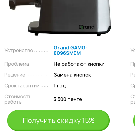
Grand GAMG-
Устройство
У
8096SMEM
Проблема
Не работают кнопки
П
Решение
Замена кнопок
Р
Срок гарантии
1 год
С
Стоимость
С
3 500 тенге
работы
р
Получить скидку 15%