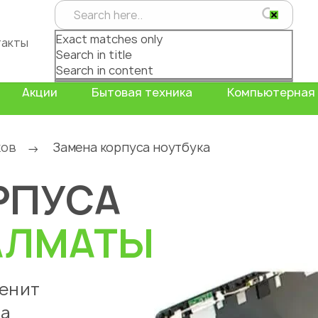
Exact matches only
такты
Search in title
Search in content
Акции
Бытовая техника
Компьютерная 
ков
Замена корпуса ноутбука
→
РПУСА
АЛМАТЫ
менит
за