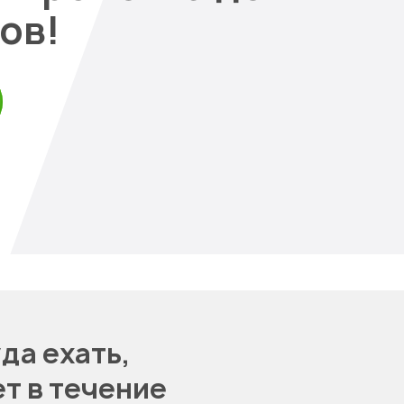
ов!
да ехать,
т в течение