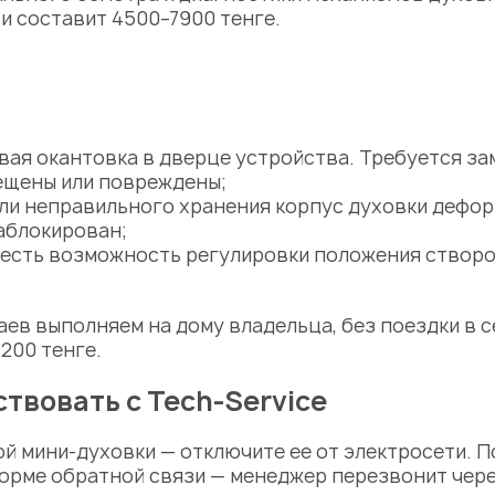
и составит 4500–7900 тенге.
вая окантовка в
дверце
устройства. Требуется
за
мещены или повреждены;
или неправильного хранения корпус духовки дефо
аблокирован;
 есть возможность
регулировки
положения створок
аев выполняем на дому владельца, без поездки в
с
200 тенге.
твовать с Tech-Service
й мини-духовки — отключите ее от электросети. 
форме обратной связи — менеджер перезвонит через