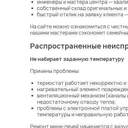
инженеры и
мастера
центра — квали
собственный склад оригинальных и 
быстрый отклик на заявку клиента —
На сайте можно ознакомиться с честн
нашими
мастерами
сэкономит семейны
Распространенные неиспр
Не набирает заданную температуру
Причины проблемы:
термостат
работает некорректно и 
нагревательный элемент
поврежден
вентиляционный механизм
(каналы 
недостаточному отводу тепла;
проблемы с
электронной платой
упр
температуры и неправильную работ
Ремонт мини-печей
начинается с визу