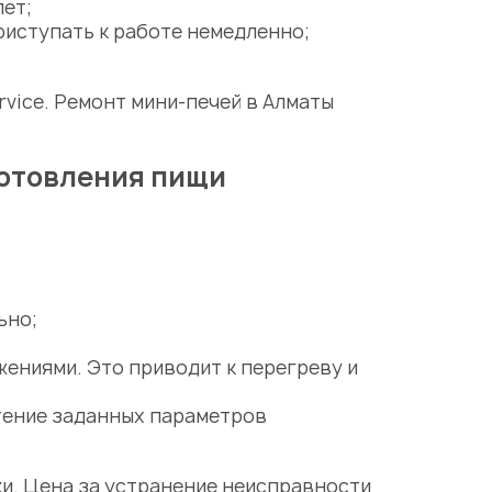
ет;
риступать к работе немедленно;
rvice.
Ремонт мини-печей в Алматы
готовления пищи
ьно;
жениями. Это приводит к перегреву и
тение заданных параметров
ки
.
Цена
за устранение неисправности