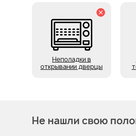
Неполадки в
открывании дверцы
т
Не нашли свою пол