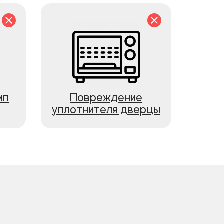
мп
Повреждение
уплотнителя дверцы