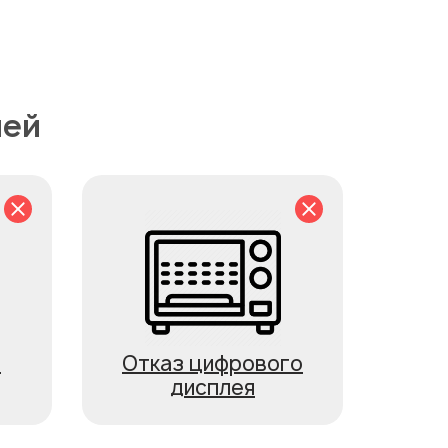
чей
ь
Отказ цифрового
дисплея