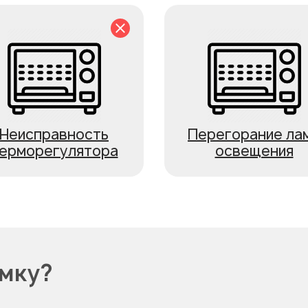
Неисправность
Перегорание ла
ерморегулятора
освещения
омку?