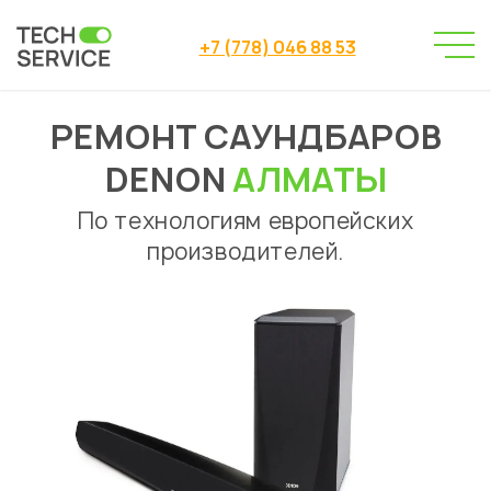
+7 (778) 046 88 53
РЕМОНТ САУНДБАРОВ
Сервисный центр
Ремонт саундбаров
→
→
Ремонт саундбаров DENON Алматы
DENON
АЛМАТЫ
По технологиям европейских
производителей.