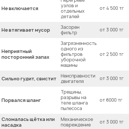
Перегреве
узлов и
Не включается
от 4 500 тг
отдельных
деталей
Засорен
Не втягивает мусор
от 3 000 тг
фильтр
Загрязненность
одного из
Неприятный
фильтров
от 2 500 тг
посторонний запах
уборочной
машины
Неисправности
Сильно гудит, свистит
от 3 000 тг
двигателя
Трещины,
разрывы на
Порвался шланг
от 6000 тг
теле шланга
пылесоса
Сломалась щётка или
Механическое
от 3 000 тг
насадка
повреждение