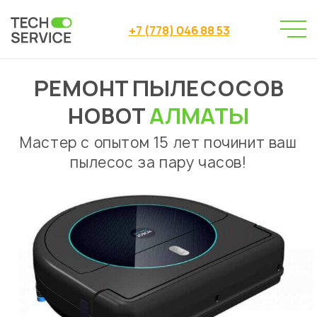
+7 (778) 046 88 53
РЕМОНТ ПЫЛЕСОСОВ
Сервисный центр
Ремонт пылесосов
→
→
Ремонт пылесосов Hobot Алматы
HOBOT
АЛМАТЫ
Мастер с опытом 15 лет починит ваш
пылесос за пару часов!