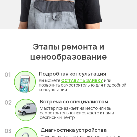
Этапы ремонта и
ценообразование
Подробная консультация
01
Вы можете
ОСТАВИТЬ ЗАЯВКУ
или
позвонить самостоятельно для подробной
консультации
Встреча со специалистом
02
Мастер приезжает на место или вы
самостоятельно приезжаете к нам в
сервисный центр
Диагностика устройства
03
Техник тщательно изучит ваш гаджет и