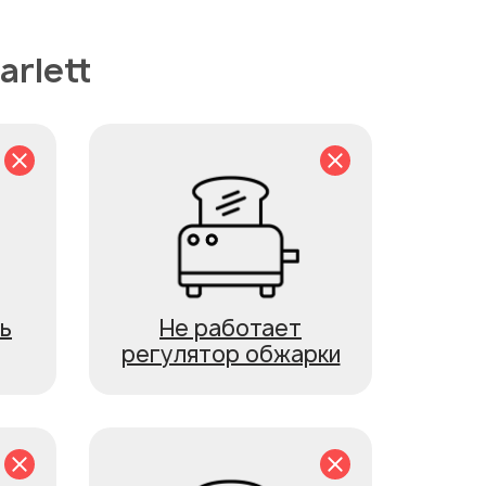
rlett
ь
Не работает
регулятор обжарки