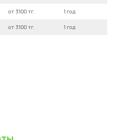
от 3100 тг.
1 год
от 3100 тг.
1 год
аты