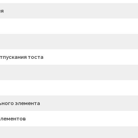
ия
тпускания тоста
ьного элемента
элементов