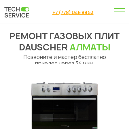
+7 (778) 046 88 53
РЕМОНТ ГАЗОВЫХ ПЛИТ
Сервисный центр
→
Ремонт газовых плит
→
DAUSCHER
АЛМАТЫ
Ремонт газовых плит Dauscher Алматы
Позвоните и мастер бесплатно
приедет через 34 мин.