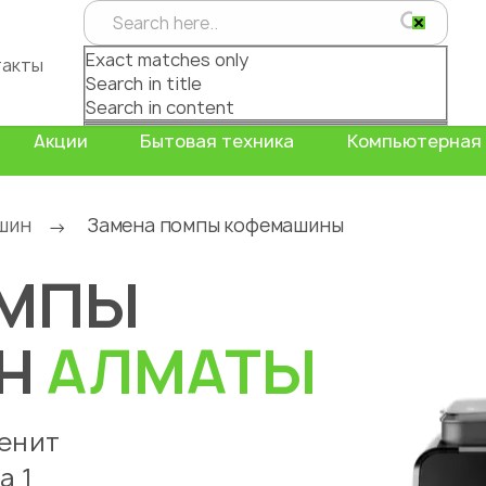
Exact matches only
такты
Search in title
Search in content
Акции
Бытовая техника
Компьютерная 
шин
Замена помпы кофемашины
→
ОМПЫ
ИН
АЛМАТЫ
менит
а 1