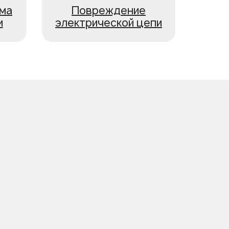
ма
Повреждение
и
электрической цепи