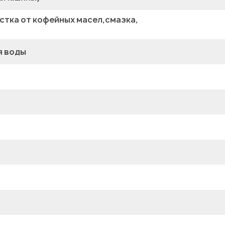
стка от кофейных масел,смазка,
я воды